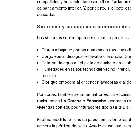
compatibles y herramientas específicas (sellador
de saneamiento interior. Y, por cierto, si el bote 
acabados.
Síntomas y causas más comunes de av
Los síntomas suelen aparecer de forma progresiva,
Olores a bajante por las mañanas o tras unos dí
Gorgoteos al desaguar el lavabo o la ducha. S
Retorno de agua en el plato de ducha o en el b
Humedades en falsos techos del vecino inferior,
no sella.
Olor que empeora al encender lavadoras o al de
Por zonas, también se notan patrones. En el casc
recientes de
La Garena
o
Ensanche
, aparecen r
viviendas con equipos trituradores tipo
Sanitrit
, s
El clima madrileño tiene su papel: en invierno las
d
acelera la pérdida del sello. Añade el uso intensiv