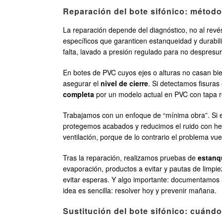
Reparación del bote sifónico: métodos
La reparación depende del diagnóstico, no al revés.
específicos que garanticen estanqueidad y durab
falta, lavado a presión regulado para no despresu
En botes de PVC cuyos ejes o alturas no casan bie
asegurar el
nivel de cierre
. Si detectamos fisura
completa
por un modelo actual en PVC con tapa re
Trabajamos con un enfoque de “mínima obra”. Si el
protegemos acabados y reducimos el ruido con herr
ventilación, porque de lo contrario el problema vue
Tras la reparación, realizamos pruebas de
estanq
evaporación, productos a evitar y pautas de limpi
evitar esperas. Y algo importante: documentamos 
idea es sencilla: resolver hoy y prevenir mañana.
Sustitución del bote sifónico: cuánd