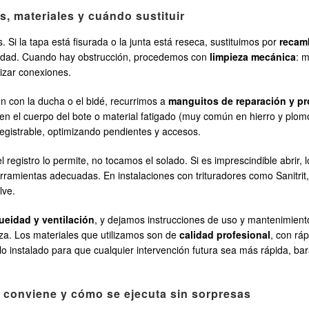
, materiales y cuándo sustituir
 Si la tapa está fisurada o la junta está reseca, sustituimos por
recam
ilidad. Cuando hay obstrucción, procedemos con
limpieza mecánica
: m
rizar conexiones.
n con la ducha o el bidé, recurrimos a
manguitos de reparación y p
s en el cuerpo del bote o material fatigado (muy común en hierro y plo
gistrable, optimizando pendientes y accesos.
 registro lo permite, no tocamos el solado. Si es imprescindible abrir
amientas adecuadas. En instalaciones con trituradores como Sanitrit, 
lve.
ueidad y ventilación
, y dejamos instrucciones de uso y mantenimient
eza. Los materiales que utilizamos son de
calidad profesional
, con rá
lo instalado para que cualquier intervención futura sea más rápida,
o conviene y cómo se ejecuta sin sorpresas