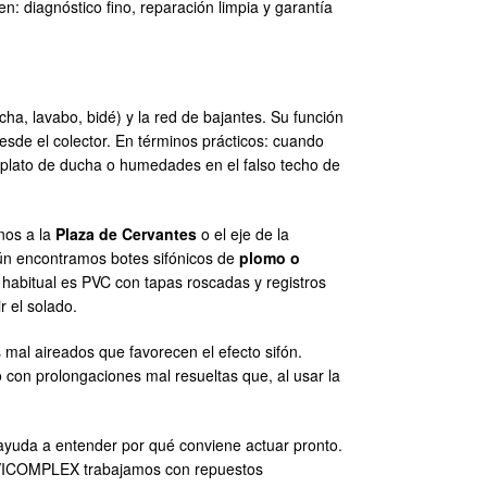
: diagnóstico fino, reparación limpia y garantía
ha, lavabo, bidé) y la red de bajantes. Su función
sde el colector. En términos prácticos: cuando
l plato de ducha o humedades en el falso techo de
anos a la
Plaza de Cervantes
o el eje de la
aún encontramos botes sifónicos de
plomo o
o habitual es PVC con tapas roscadas y registros
r el solado.
 mal aireados que favorecen el efecto sifón.
 con prolongaciones mal resueltas que, al usar la
e ayuda a entender por qué conviene actuar pronto.
SERVICOMPLEX trabajamos con repuestos