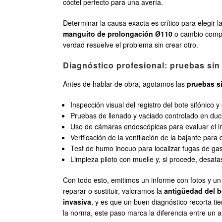
cóctel perfecto para una avería.
Determinar la causa exacta es crítico para elegir l
manguito de prolongación Ø110
o cambio comp
verdad resuelve el problema sin crear otro.
Diagnóstico profesional: pruebas sin 
Antes de hablar de obra, agotamos las
pruebas s
Inspección visual del registro del bote sifónico y
Pruebas de llenado y vaciado controlado en duch
Uso de cámaras endoscópicas para evaluar el i
Verificación de la ventilación de la bajante para
Test de humo inocuo para localizar fugas de ga
Limpieza piloto con muelle y, si procede, desa
Con todo esto, emitimos un informe con fotos y un d
reparar o sustituir, valoramos la
antigüedad del b
invasiva
, y es que un buen diagnóstico recorta ti
la norma, este paso marca la diferencia entre un ar