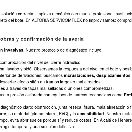
a solución correcta: limpieza mecánica con muelle profesional, sustituci
leto del bote. En ALTORIA SERVICOMPLEX no improvisamos: compro
obras y confirmación de la avería
in invasivas
. Nuestro protocolo de diagnóstico incluye:
 comprobación del nivel del cierre hidráulico.
a, lavabo y bidé. Observamos la respuesta del nivel en el bote y posib
nterior de derivaciones: buscamos
incrustaciones, desplazamientos d
 descartar efecto sifón en tramos largos o mal aireados.
ses a través de tapas mal selladas o uniones comprometidas.
tasco a presión calibrada con equipos de marcas reconocidas como
Rot
iagnóstico claro: obstrucción, junta reseca, fisura, mala alineación o 
ote
, su material (plomo, hierro, PVC) y la
accesibilidad
. Nuestra meta
empo, evita abrir suelos porque sí y reduce costes. En Alcalá de Henare
reglo temporal y una solución definitiva.