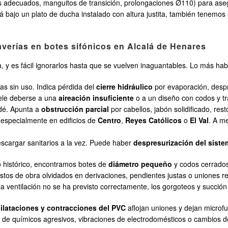
es adecuados, manguitos de transición, prolongaciones Ø110) para ase
está bajo un plato de ducha instalado con altura justita, también tenem
erías en botes sifónicos en Alcalá de Henares
 y es fácil ignorarlos hasta que se vuelven inaguantables. Lo más hab
as sin uso. Indica pérdida del
cierre hidráulico
por evaporación, despr
uele deberse a una
aireación insuficiente
o a un diseño con codos y tr
idé. Apunta a
obstrucción parcial
por cabellos, jabón solidificado, res
 especialmente en edificios de
Centro
,
Reyes Católicos
o
El Val
. A me
scargar sanitarios a la vez. Puede haber
despresurización del sist
o histórico, encontramos botes de
diámetro pequeño
y codos cerrados
estos de obra olvidados en derivaciones, pendientes justas o uniones 
i la ventilación no se ha previsto correctamente, los gorgoteos y succió
ilataciones y contracciones del PVC
aflojan uniones y dejan microf
o de químicos agresivos, vibraciones de electrodomésticos o cambios de 