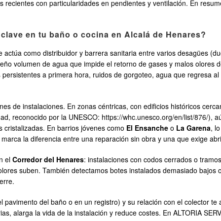
recientes con particularidades en pendientes y ventilación. En resumen
s clave en tu baño o cocina en Alcalá de Henares?
ctúa como distribuidor y barrera sanitaria entre varios desagües (duc
ueño volumen de agua que impide el retorno de gases y malos olores de
es persistentes a primera hora, ruidos de gorgoteo, agua que regresa a
es de instalaciones. En zonas céntricas, con edificios históricos cerc
d, reconocido por la UNESCO: https://whc.unesco.org/en/list/876/), 
s cristalizadas. En barrios jóvenes como
El Ensanche
o
La Garena
, l
 marca la diferencia entre una reparación sin obra y una que exige abri
n el
Corredor del Henares
: instalaciones con codos cerrados o tramos
 olores suben. También detectamos botes instalados demasiado bajos o
erre.
 pavimento del baño o en un registro) y su relación con el colector t
rias, alarga la vida de la instalación y reduce costes. En ALTORIA 