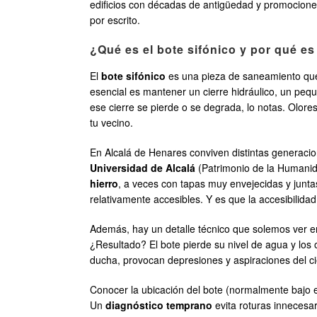
edificios con décadas de antigüedad y promociones 
por escrito.
¿Qué es el bote sifónico y por qué e
El
bote sifónico
es una pieza de saneamiento que a
esencial es mantener un cierre hidráulico, un peq
ese cierre se pierde o se degrada, lo notas. Olor
tu vecino.
En Alcalá de Henares conviven distintas generacion
Universidad de Alcalá
(Patrimonio de la Humanida
hierro
, a veces con tapas muy envejecidas y junta
relativamente accesibles. Y es que la accesibilidad
Además, hay un detalle técnico que solemos ver e
¿Resultado? El bote pierde su nivel de agua y los
ducha, provocan depresiones y aspiraciones del ci
Conocer la ubicación del bote (normalmente bajo el
Un
diagnóstico temprano
evita roturas innecesa