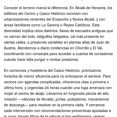
Conocer el terreno marca la diferencia. En Alcalá de Henares, los
edificios del Centro y Casco Histórico conviven con
urbanizaciones recientes del Ensanche y Nueva Alcalá, y con
áreas familiares como La Garena o Reyes Católicos. Esta
diversidad implica retos distintos: llaves de escuadra antiguas que
no cierran del todo, latiguillos fatigados, cal más presente en
ciertas calles, o presiones variables en plantas altas de Juan de
Austria. Atendemos a diario incidencias en Chorrillo y El Val,
coordinando con conserjes para acceder a cuartos de contadores
cuando hace falta purgar o revisar presiones.
En comercios y hostelería del Casco Histórico, priorizamos
horarios de menor afluencia para no entorpecer el servicio. Para
vecinos con agendas complicadas, ofrecemos citas a primera o
última hora, y urgencias 24 horas cuando una fuga amenaza con
mojar al vecino de abajo. Llevamos en furgoneta piezas de alta
rotación —válvulas de llenado, juntas, pulsadores, mecanismos
de descarga— para resolver en la primera visita. Y cerramos
cada intervención con recomendaciones preventivas ajustadas a
la zona: limpiar filtros de la válvula si hay sedimentos, revisar