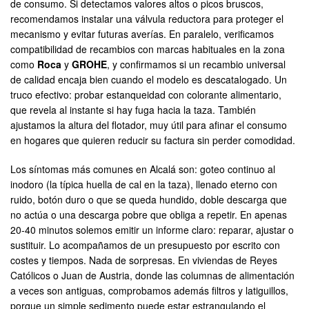
de consumo. Si detectamos valores altos o picos bruscos,
recomendamos instalar una válvula reductora para proteger el
mecanismo y evitar futuras averías. En paralelo, verificamos
compatibilidad de recambios con marcas habituales en la zona
como
Roca
y
GROHE
, y confirmamos si un recambio universal
de calidad encaja bien cuando el modelo es descatalogado. Un
truco efectivo: probar estanqueidad con colorante alimentario,
que revela al instante si hay fuga hacia la taza. También
ajustamos la altura del flotador, muy útil para afinar el consumo
en hogares que quieren reducir su factura sin perder comodidad.
Los síntomas más comunes en Alcalá son: goteo continuo al
inodoro (la típica huella de cal en la taza), llenado eterno con
ruido, botón duro o que se queda hundido, doble descarga que
no actúa o una descarga pobre que obliga a repetir. En apenas
20-40 minutos solemos emitir un informe claro: reparar, ajustar o
sustituir. Lo acompañamos de un presupuesto por escrito con
costes y tiempos. Nada de sorpresas. En viviendas de Reyes
Católicos o Juan de Austria, donde las columnas de alimentación
a veces son antiguas, comprobamos además filtros y latiguillos,
porque un simple sedimento puede estar estrangulando el