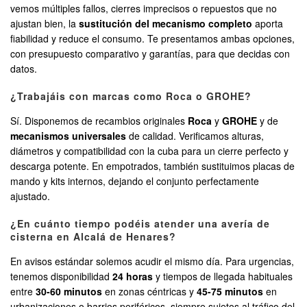
vemos múltiples fallos, cierres imprecisos o repuestos que no
ajustan bien, la
sustitución del mecanismo completo
aporta
fiabilidad y reduce el consumo. Te presentamos ambas opciones,
con presupuesto comparativo y garantías, para que decidas con
datos.
¿Trabajáis con marcas como Roca o GROHE?
Sí. Disponemos de recambios originales
Roca
y
GROHE
y de
mecanismos universales
de calidad. Verificamos alturas,
diámetros y compatibilidad con la cuba para un cierre perfecto y
descarga potente. En empotrados, también sustituimos placas de
mando y kits internos, dejando el conjunto perfectamente
ajustado.
¿En cuánto tiempo podéis atender una avería de
cisterna en Alcalá de Henares?
En avisos estándar solemos acudir el mismo día. Para urgencias,
tenemos disponibilidad
24 horas
y tiempos de llegada habituales
entre
30-60 minutos
en zonas céntricas y
45-75 minutos
en
urbanizaciones o barrios periféricos, siempre sujetos al tráfico del