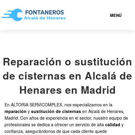
MENÚ
ALCALÁ DE HENARES
Reparación o sustitución
919 93 35 21
de cisternas en Alcalá de
FONTANEROS ALCALÁ DE HENARES BARATOS
Henares en Madrid
SERVICIOS
En ALTORIA SERVICOMPLEX, nos especializamos en la
reparación
y
sustitución de cisternas
en Alcalá de Henares,
CONTACTAR
Madrid. Con años de experiencia en el sector, nuestro equipo de
profesionales se dedica a ofrecer un servicio de alta
calidad
y
confianza, asegurándonos de que cada cliente quede