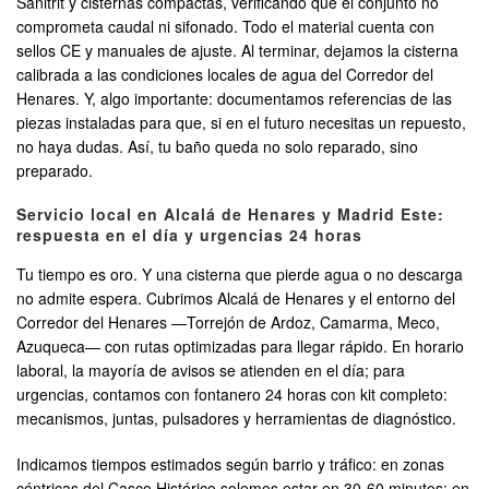
Sanitrit y cisternas compactas, verificando que el conjunto no
comprometa caudal ni sifonado. Todo el material cuenta con
sellos CE y manuales de ajuste. Al terminar, dejamos la cisterna
calibrada a las condiciones locales de agua del Corredor del
Henares. Y, algo importante: documentamos referencias de las
piezas instaladas para que, si en el futuro necesitas un repuesto,
no haya dudas. Así, tu baño queda no solo reparado, sino
preparado.
Servicio local en Alcalá de Henares y Madrid Este:
respuesta en el día y urgencias 24 horas
Tu tiempo es oro. Y una cisterna que pierde agua o no descarga
no admite espera. Cubrimos Alcalá de Henares y el entorno del
Corredor del Henares —Torrejón de Ardoz, Camarma, Meco,
Azuqueca— con rutas optimizadas para llegar rápido. En horario
laboral, la mayoría de avisos se atienden en el día; para
urgencias, contamos con fontanero 24 horas con kit completo:
mecanismos, juntas, pulsadores y herramientas de diagnóstico.
Indicamos tiempos estimados según barrio y tráfico: en zonas
céntricas del Casco Histórico solemos estar en 30-60 minutos; en