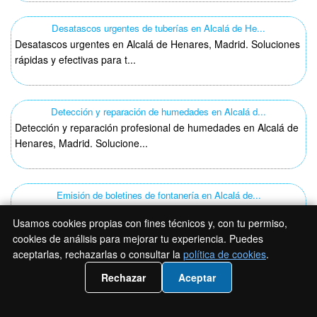
Desatascos urgentes de tuberías en Alcalá de He...
Desatascos urgentes en Alcalá de Henares, Madrid. Soluciones
rápidas y efectivas para t...
Detección y reparación de humedades en Alcalá d...
Detección y reparación profesional de humedades en Alcalá de
Henares, Madrid. Solucione...
Emisión de boletines de fontanería en Alcalá de...
Descubre boletines de fontanería en Alcalá de Henares,
Usamos cookies propias con fines técnicos y, con tu permiso,
Madrid. Servicios rápidos y fiab...
cookies de análisis para mejorar tu experiencia. Puedes
aceptarlas, rechazarlas o consultar la
política de cookies
.
📲 Llámanos 919 93 35 21
Rechazar
Aceptar
Instalación de sanitarios y grifería en Alcalá ...
Instalación profesional de sanitarios y grifería en Alcalá de
Henares, Madrid. Calidad ...