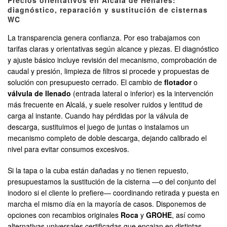
Precios orientativos en Alcalá de Henares:
diagnóstico, reparación y sustitución de cisternas
WC
La transparencia genera confianza. Por eso trabajamos con
tarifas claras y orientativas según alcance y piezas. El diagnóstico
y ajuste básico incluye revisión del mecanismo, comprobación de
caudal y presión, limpieza de filtros si procede y propuestas de
solución con presupuesto cerrado. El cambio de
flotador
o
válvula de llenado
(entrada lateral o inferior) es la intervención
más frecuente en Alcalá, y suele resolver ruidos y lentitud de
carga al instante. Cuando hay pérdidas por la válvula de
descarga, sustituimos el juego de juntas o instalamos un
mecanismo completo de doble descarga, dejando calibrado el
nivel para evitar consumos excesivos.
Si la tapa o la cuba están dañadas y no tienen repuesto,
presupuestamos la sustitución de la cisterna —o del conjunto del
inodoro si el cliente lo prefiere— coordinando retirada y puesta en
marcha el mismo día en la mayoría de casos. Disponemos de
opciones con recambios originales
Roca
y
GROHE
, así como
alternativas universales certificadas que encajan en distintas