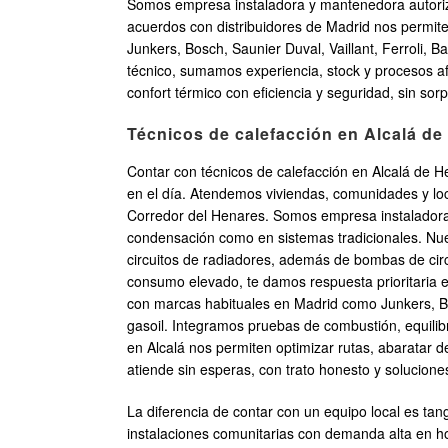
Somos empresa instaladora y mantenedora autoriz
acuerdos con distribuidores de Madrid nos permite
Junkers, Bosch, Saunier Duval, Vaillant, Ferrol
técnico, sumamos experiencia, stock y procesos afi
confort térmico con eficiencia y seguridad, sin sor
Técnicos de calefacción en Alcalá de 
Contar con técnicos de calefacción en Alcalá de He
en el día. Atendemos viviendas, comunidades y loc
Corredor del Henares. Somos empresa instaladora
condensación como en sistemas tradicionales. Nues
circuitos de radiadores, además de bombas de circu
consumo elevado, te damos respuesta prioritaria 
con marcas habituales en Madrid como Junkers, Bos
gasoil. Integramos pruebas de combustión, equilibr
en Alcalá nos permiten optimizar rutas, abaratar d
atiende sin esperas, con trato honesto y soluciones
La diferencia de contar con un equipo local es tan
instalaciones comunitarias con demanda alta en ho