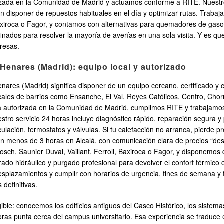
ada en la Comunidad de Madrid y actuamos conforme a RITE. Nuestro 
n disponer de repuestos habituales en el día y optimizar rutas. Trab
i, Baxiroca o Fagor, y contamos con alternativas para quemadores de
nados para resolver la mayoría de averías en una sola visita. Y es que 
presas.
Henares (Madrid): equipo local y autorizado
nares (Madrid) significa disponer de un equipo cercano, certificado y 
ales de barrios como Ensanche, El Val, Reyes Católicos, Centro, Chorr
 autorizada en la Comunidad de Madrid, cumplimos RITE y trabajamos 
tro servicio 24 horas incluye diagnóstico rápido, reparación segura y
lación, termostatos y válvulas. Si tu calefacción no arranca, pierde pr
en menos de 3 horas en Alcalá, con comunicación clara de precios “des
ch, Saunier Duval, Vaillant, Ferroli, Baxiroca o Fagor, y disponemos
ado hidráulico y purgado profesional para devolver el confort térmico c
esplazamientos y cumplir con horarios de urgencia, fines de semana y fe
 definitivas.
gible: conocemos los edificios antiguos del Casco Histórico, los sistem
ras punta cerca del campus universitario. Esa experiencia se traduce