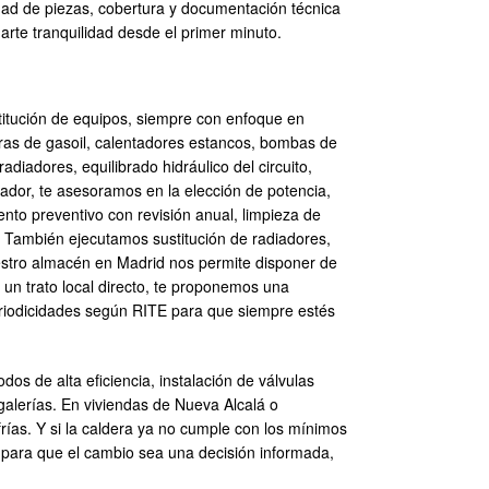
ad de piezas, cobertura y documentación técnica
arte tranquilidad desde el primer minuto.
titución de equipos, siempre con enfoque en
ras de gasoil, calentadores estancos, bombas de
adiadores, equilibrado hidráulico del circuito,
tador, te asesoramos en la elección de potencia,
nto preventivo con revisión anual, limpieza de
il. También ejecutamos sustitución de radiadores,
estro almacén en Madrid nos permite disponer de
un trato local directo, te proponemos una
eriodicidades según RITE para que siempre estés
s de alta eficiencia, instalación de válvulas
galerías. En viviendas de Nueva Alcalá o
rías. Y si la caldera ya no cumple con los mínimos
 para que el cambio sea una decisión informada,