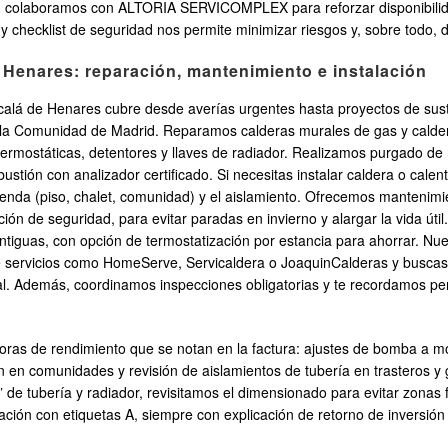
s, colaboramos con ALTORIA SERVICOMPLEX para reforzar disponibilid
 y checklist de seguridad nos permite minimizar riesgos y, sobre todo, d
e Henares: reparación, mantenimiento e instalación
lcalá de Henares cubre desde averías urgentes hasta proyectos de sus
e la Comunidad de Madrid. Reparamos calderas murales de gas y calde
 termostáticas, detentores y llaves de radiador. Realizamos purgado de r
stión con analizador certificado. Si necesitas instalar caldera o calen
ienda (piso, chalet, comunidad) y el aislamiento. Ofrecemos mantenimie
ción de seguridad, para evitar paradas en invierno y alargar la vida út
tiguas, con opción de termostatización por estancia para ahorrar. Nu
e servicios como HomeServe, Servicaldera o JoaquinCalderas y buscas 
eal. Además, coordinamos inspecciones obligatorias y te recordamos p
ras de rendimiento que se notan en la factura: ajustes de bomba a modo
n en comunidades y revisión de aislamientos de tubería en trasteros y 
de tubería y radiador, revisitamos el dimensionado para evitar zonas f
ión con etiquetas A, siempre con explicación de retorno de inversión