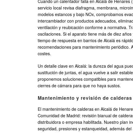
Cuando un calentador falla en Alcalá de Henares (
servicio local revisa diafragma, membrana, microi
modelos estancos y bajo NOx, comprobamos evacuac
intercambiador con productos adecuados, eliminaci
ventilación y reubicación conforme a normativa. 
oscilaciones. Si el aparato tiene más de diez año
tiempo de respuesta en barrios de Alcalá es rápid
recomendaciones para mantenimiento periódico. Ad
costes.
Un detalle clave en Alcalá: la dureza del agua pue
sustitución de juntas, el agua vuelve a salir esta
proponemos soluciones compatibles para mantener 
cierres de cámara para que no haya sustos.
Mantenimiento y revisión de calderas
El mantenimiento de calderas en Alcalá de Henares 
Comunidad de Madrid: revisión bianual de calderas
distribuidora o empresa habilitada. Nuestro plan 
seguridad, presiones y estanqueidad, además del aj