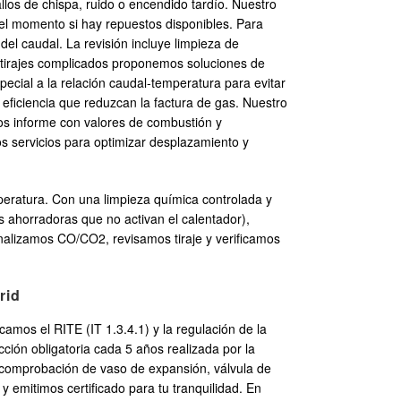
los de chispa, ruido o encendido tardío. Nuestro
 el momento si hay repuestos disponibles. Para
l caudal. La revisión incluye limpieza de
n tirajes complicados proponemos soluciones de
cial a la relación caudal-temperatura para evitar
eficiencia que reduzcan la factura de gas. Nuestro
mos informe con valores de combustión y
 servicios para optimizar desplazamiento y
mperatura. Con una limpieza química controlada y
as ahorradoras que no activan el calentador),
nalizamos CO/CO2, revisamos tiraje y verificamos
rid
amos el RITE (IT 1.3.4.1) y la regulación de la
ción obligatoria cada 5 años realizada por la
, comprobación de vaso de expansión, válvula de
 emitimos certificado para tu tranquilidad. En