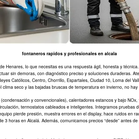
fontaneros rapidos y profesionales en alcala
á de Henares, lo que necesitas es una respuesta ágil, honesta y técnica
tuar sin demoras, con diagnóstico preciso y soluciones duraderas. At
Reyes Católicos, Centro, Chorrillo, Espartales, Ciudad 10, Loma del V
l clima seco y las bajadas bruscas de temperatura en invierno, no hay
(condensación y convencionales), calentadores estancos y bajo NOx, y t
culación, termostatos cableados e inteligentes. Integramos pruebas de
 equipo pierde presión, muestra errores en el display, hace ruidos en r
de 3 horas en Alcalá. Además, comunicamos precios “desde” antes de 