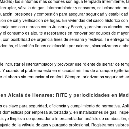
Madrid) los síntomas más comunes son agua templada intermitente, fal
nterruptor, válvula de gas, intercambiador y sensores, solucionando en
ión, presiones y combustión para asegurar seguridad y estabilidad de
ón de cal y verificación de fugas. En viviendas del casco histórico co
Trabajamos con marcas como Junkers y Bosch, y prestamos atención espe
s y el consumo es alto, te asesoramos en renovar por equipos de mayor 
o, con posibilidad de urgencia fines de semana y festivos. Te entrega
emás, si también tienes calefacción por caldera, sincronizamos ambos
de incrustar el intercambiador y provocar ese “diente de sierra” de te
ble. Y cuando el problema está en el caudal mínimo de arranque (griferí
el ahorro sin renunciar al confort. Siempre, priorizamos seguridad: a
 en Alcalá de Henares: RITE y periodicidades en Mad
es clave para seguridad, eficiencia y cumplimiento de normativa. Aplic
 domésticas por empresa autorizada y, en instalaciones de gas, inspec
incluye limpieza de quemador e intercambiador, análisis de combustión
uste de la válvula de gas y purgado profesional. Registramos valores y