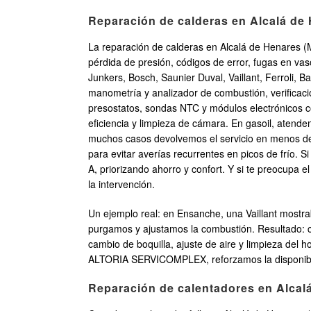
Reparación de calderas en Alcalá de 
La reparación de calderas en Alcalá de Henares (M
pérdida de presión, códigos de error, fugas en va
Junkers, Bosch, Saunier Duval, Vaillant, Ferroli, 
manometría y analizador de combustión, verificació
presostatos, sondas NTC y módulos electrónicos c
eficiencia y limpieza de cámara. En gasoil, atende
muchos casos devolvemos el servicio en menos de 
para evitar averías recurrentes en picos de frío.
A, priorizando ahorro y confort. Y si te preocupa e
la intervención.
Un ejemplo real: en Ensanche, una Vaillant mostra
purgamos y ajustamos la combustión. Resultado: c
cambio de boquilla, ajuste de aire y limpieza del
ALTORIA SERVICOMPLEX, reforzamos la disponibili
Reparación de calentadores en Alcalá